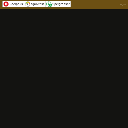
--:--