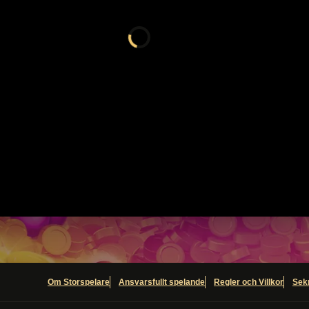
Om Storspelare
Ansvarsfullt spelande
Regler och Villkor
Sek