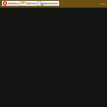
--:--