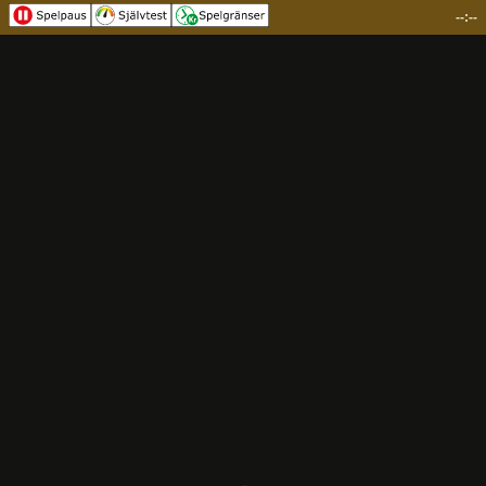
--:--