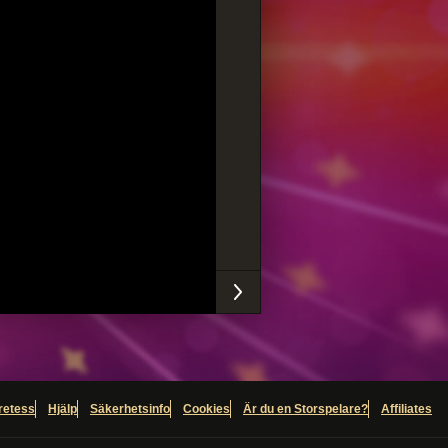
retess
Hjälp
Säkerhetsinfo
Cookies
Är du en Storspelare?
Affiliates