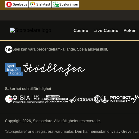
Casino
Live Casino
Poker
Spel kan vara beroendeframkallande. Spela ansvarsfullt.
Säkerhet och tillförlitlighet
Copyright 2026, Storspelare. Alla rättigheter reserverade.
"Storspelare" är ett registrerat varumärke. Den här hemsidan drivs av Greven L