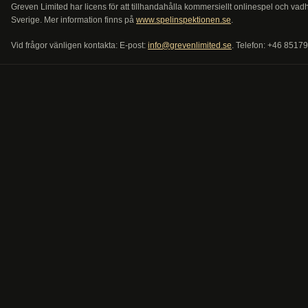
Greven Limited har licens för att tillhandahålla kommersiellt onlinespel och va
Sverige. Mer information finns på
www.spelinspektionen.se
.
Vid frågor vänligen kontakta: E-post:
info@grevenlimited.se
. Telefon: +46 85179