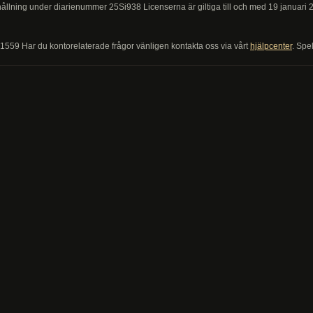
dhållning under diarienummer 25Si938 Licenserna är giltiga till och med 19 januari
1559 Har du kontorelaterade frågor vänligen kontakta oss via vårt
hjälpcenter
. Spe