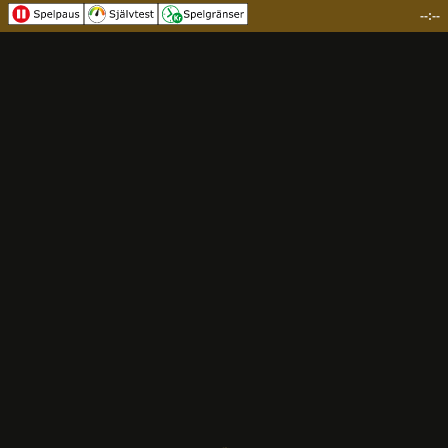
--:--