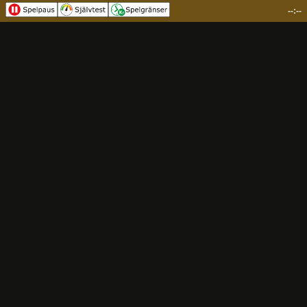
--:--