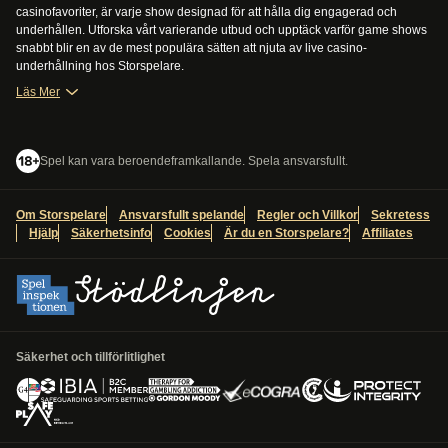
casinofavoriter, är varje show designad för att hålla dig engagerad och
underhållen. Utforska vårt varierande utbud och upptäck varför game shows
snabbt blir en av de mest populära sätten att njuta av live casino-
underhållning hos Storspelare.
Läs Mer
Spel kan vara beroendeframkallande. Spela ansvarsfullt.
Om Storspelare
Ansvarsfullt spelande
Regler och Villkor
Sekretess
Hjälp
Säkerhetsinfo
Cookies
Är du en Storspelare?
Affiliates
Säkerhet och tillförlitlighet