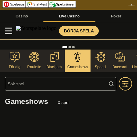
--:--
Casino
Live Casino
Poker
BÖRJA SPELA
För dig
Roulette
Blackjack
Gameshows
Speed
Baccarat
Li
Gameshows
0 spel