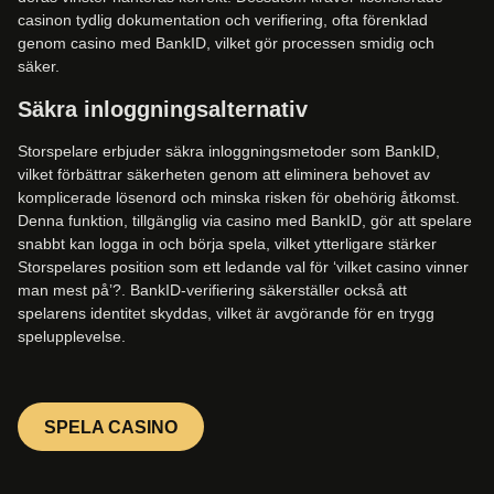
casinon tydlig dokumentation och verifiering, ofta förenklad
genom casino med BankID, vilket gör processen smidig och
säker.
Säkra inloggningsalternativ
Storspelare erbjuder säkra inloggningsmetoder som BankID,
vilket förbättrar säkerheten genom att eliminera behovet av
komplicerade lösenord och minska risken för obehörig åtkomst.
Denna funktion, tillgänglig via casino med BankID, gör att spelare
snabbt kan logga in och börja spela, vilket ytterligare stärker
Storspelares position som ett ledande val för ‘vilket casino vinner
man mest på’?. BankID-verifiering säkerställer också att
spelarens identitet skyddas, vilket är avgörande för en trygg
spelupplevelse.
SPELA CASINO