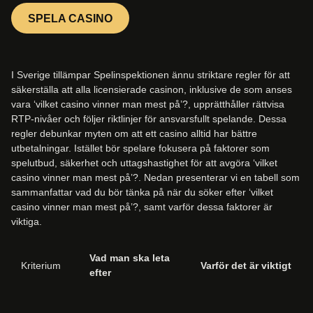
SPELA CASINO
I Sverige tillämpar Spelinspektionen ännu striktare regler för att
säkerställa att alla licensierade casinon, inklusive de som anses
vara ‘vilket casino vinner man mest på’?, upprätthåller rättvisa
RTP-nivåer och följer riktlinjer för ansvarsfullt spelande. Dessa
regler debunkar myten om att ett casino alltid har bättre
utbetalningar. Istället bör spelare fokusera på faktorer som
spelutbud, säkerhet och uttagshastighet för att avgöra ‘vilket
casino vinner man mest på’?. Nedan presenterar vi en tabell som
sammanfattar vad du bör tänka på när du söker efter ‘vilket
casino vinner man mest på’?, samt varför dessa faktorer är
viktiga.
Vad man ska leta
Kriterium
Varför det är viktigt
efter