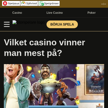
--:--
Casino
Live Casino
Poker
BÖRJA SPELA
Vilket casino vinner
man mest på?