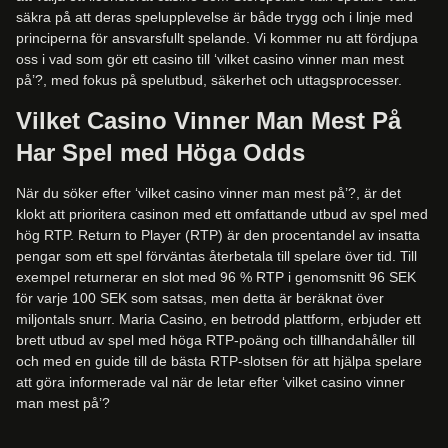
säkra på att deras spelupplevelse är både trygg och i linje med
principerna för ansvarsfullt spelande. Vi kommer nu att fördjupa
oss i vad som gör ett casino till ‘vilket casino vinner man mest
på’?, med fokus på spelutbud, säkerhet och uttagsprocesser.
Vilket Casino Vinner Man Mest På
Har Spel med Höga Odds
När du söker efter ‘vilket casino vinner man mest på’?, är det
klokt att prioritera casinon med ett omfattande utbud av spel med
hög RTP. Return to Player (RTP) är den procentandel av insatta
pengar som ett spel förväntas återbetala till spelare över tid. Till
exempel returnerar en slot med 96 % RTP i genomsnitt 96 SEK
för varje 100 SEK som satsas, men detta är beräknat över
miljontals snurr. Maria Casino, en betrodd plattform, erbjuder ett
brett utbud av spel med höga RTP-poäng och tillhandahåller till
och med en guide till de bästa RTP-slotsen för att hjälpa spelare
att göra informerade val när de letar efter ‘vilket casino vinner
man mest på’?