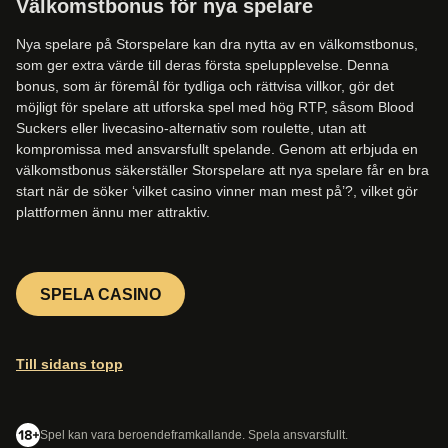
Välkomstbonus för nya spelare
Nya spelare på Storspelare kan dra nytta av en välkomstbonus,
som ger extra värde till deras första spelupplevelse. Denna
bonus, som är föremål för tydliga och rättvisa villkor, gör det
möjligt för spelare att utforska spel med hög RTP, såsom Blood
Suckers eller livecasino-alternativ som roulette, utan att
kompromissa med ansvarsfullt spelande. Genom att erbjuda en
välkomstbonus säkerställer Storspelare att nya spelare får en bra
start när de söker ‘vilket casino vinner man mest på’?, vilket gör
plattformen ännu mer attraktiv.
SPELA CASINO
Till sidans topp
Spel kan vara beroendeframkallande. Spela ansvarsfullt.