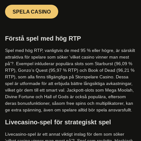
SPELA CASINO
Förstå spel med hög RTP
Spel med hög RTP, vanligtvis de med 95 % eller högre, är särskilt
attraktiva för spelare som söker ‘vilket casino vinner man mest
på’?. Exempel inkluderar populära slots som Starburst (96,09 %
RTP), Gonzo’s Quest (95,97 % RTP) och Book of Dead (96,21 %
RTP), som alla finns tillgängliga på Storspelare Casino. Dessa
spel är utformade för att erbjuda bättre långsiktiga avkastningar,
vilket gör dem till ett smart val. Jackpott-slots som Mega Moolah,
Divine Fortune och Hall of Gods är också populära, eftersom
deras bonusfunktioner, såsom free spins och multiplikatorer, kan
ge extra spänning, även om spelare alltid bör spela ansvarsfullt.
Livecasino-spel för strategiskt spel
Livecasino-spel är ett annat viktigt inslag för dem som söker
‘vilket casino vinner man mest på’?. Spel som roulette, blackjack,