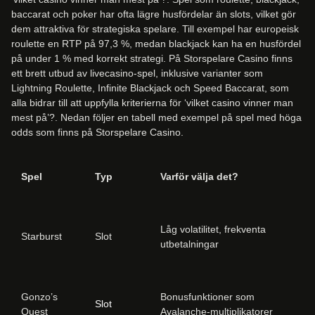
baccarat och poker har ofta lägre husfördelar än slots, vilket gör
dem attraktiva för strategiska spelare. Till exempel har europeisk
roulette en RTP på 97,3 %, medan blackjack kan ha en husfördel
på under 1 % med korrekt strategi. På Storspelare Casino finns
ett brett utbud av livecasino-spel, inklusive varianter som
Lightning Roulette, Infinite Blackjack och Speed Baccarat, som
alla bidrar till att uppfylla kriterierna för ‘vilket casino vinner man
mest på’?. Nedan följer en tabell med exempel på spel med höga
odds som finns på Storspelare Casino.
Spel
Typ
Varför välja det?
Låg volatilitet, frekventa
Starburst
Slot
utbetalningar
Gonzo’s
Bonusfunktioner som
Slot
Quest
Avalanche-multiplikatorer