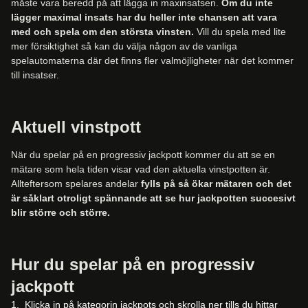
måste vara beredd på att lägga in maxinsatsen.
Om du inte
lägger maximal insats har du heller inte chansen att vara
med och spela om den största vinsten.
Vill du spela med lite
mer försiktighet så kan du välja någon av de vanliga
spelautomaterna där det finns fler valmöjligheter när det kommer
till insatser.
Aktuell vinstpott
När du spelar på en progressiv jackpott kommer du att se en
mätare som hela tiden visar vad den aktuella vinstpotten är.
Allteftersom spelares andelar
fylls på så ökar mätaren och det
är såklart otroligt spännande att se hur jackpotten succesivt
blir större och större.
Hur du spelar på en progressiv
jackpott
Klicka in på kategorin jackpots och skrolla ner tills du hittar