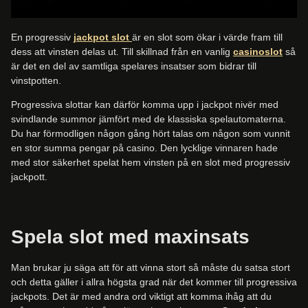
En progressiv
jackpot slot
är en slot som ökar i värde fram till
dess att vinsten delas ut. Till skillnad från en vanlig
casinoslot
så
är det en del av samtliga spelares insatser som bidrar till
vinstpotten.
Progressiva slottar kan därför komma upp i jackpot nivër med
svindlande summor jämfört med de klassiska spelautomaterna.
Du har förmodligen någon gång hört talas om någon som vunnit
en stor summa pengar på casino. Den lycklige vinnaren hade
med stor säkerhet spelat hem vinsten på en slot med progressiv
jackpott.
Spela slot med maxinsats
Man brukar ju säga att för att vinna stort så måste du satsa stort
och detta gäller i allra högsta grad när det kommer till progressiva
jackpots. Det är med andra ord viktigt att komma ihåg att du