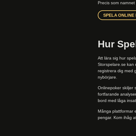
Precis som namnet s
SPELA ONLINE
Hur Spe
Att lära sig hur spe
Storspelare.se kan d
registrera dig med 
nybörjare.
Onlinepoker skiljer
fortfarande analyser
bord med låga insat
Många plattformar er
pengar. Kom ihåg att