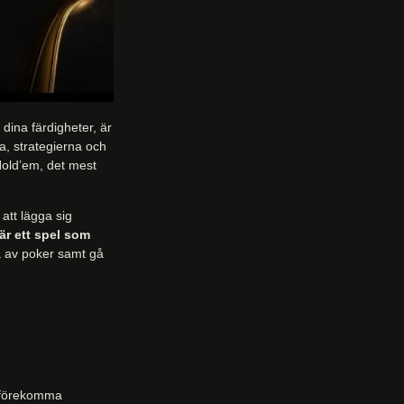
 dina färdigheter, är
na, strategierna och
 Hold’em, det mest
att lägga sig
är ett spel som
a av poker samt gå
t förekomma