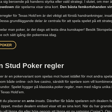
ga sig beroende på handens styrka eller vald strategi. I slutet, om mer 
owdown
där spelarna visar sina kort.
Den bästa femkortshanden vin
erregler
för Texas Hold’em är det viktigt att förstå handrankningar, insa
Dessa grundläggande delar är centrala för att spela spelet på ett strateg
pelar man poker, är det dags att testa dina kunskaper! Besök Storspelar
e och sätt igång din pokerresa idag.
 POKER
n Stud Poker regler
er
är en pokervariant som spelas mot huset istället för mot andra spelar
inom både online- och live casino, särskilt för spelare som vill kombinera
undor. Spelet bygger på klassiska
poker regler
, men med några unika i
 Texas Hold’em.
tt du placerar en
ante
-insats. Därefter får både spelaren och dealern f
s öppet, medan dealern endast visar ett av sina kort. När du har gransk
vill lägga dig eller höja genom att lägga en ny satsning (”raise”). Om 