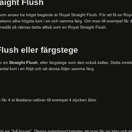
aight Flush
m anses ha högst begärde är Royal Straight Flush. För att få en Roya
lekens allra högsta kort i en och samma färg. Om man till exempel får d
 nedåt så räknas detta alltså som en Royal Straight Flush.
Flush eller färgstege
ar en
Straight Flush
, eller färgstege som den också kallas. Detta inneb
antal kort i en följd och att dessa följer samma färg.
 får 4 st likadana valörer till exempel 4 stycken åttor.
ör en ”full house”. Denna pokerhand betyder att man får en triss och ett 