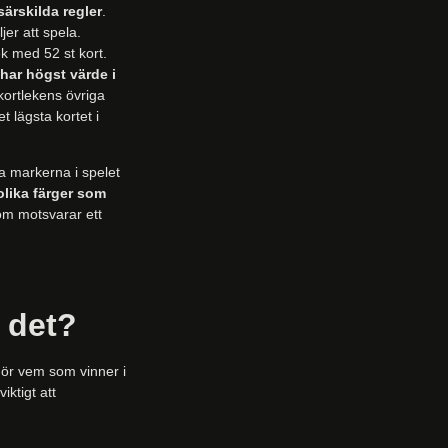
särskilda regler
.
ljer att spela.
ek med 52 st kort.
har högst värde i
kortlekens övriga
et lägsta kortet i
ka markerna i spelet
olika färger som
om motsvarar ett
 det?
gör vem som vinner i
iktigt att