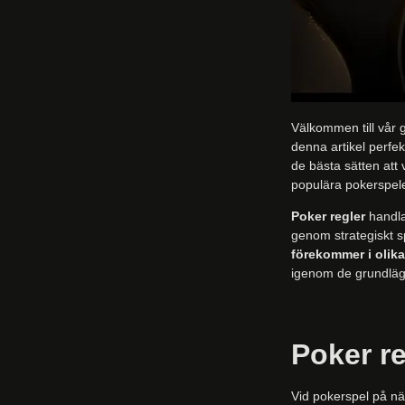
Välkommen till vår g
denna artikel perfek
de bästa sätten att 
populära pokerspele
Poker regler
handla
genom strategiskt s
förekommer i olika
igenom de grundläg
Poker re
Vid pokerspel på nä