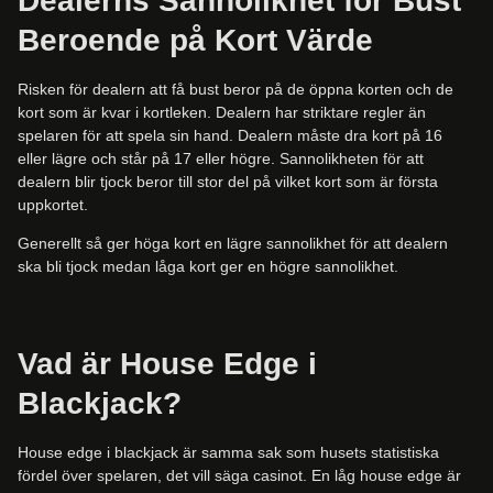
Dealerns Sannolikhet för Bust
Beroende på Kort Värde
Risken för dealern att få bust beror på de öppna korten och de
kort som är kvar i kortleken. Dealern har striktare regler än
spelaren för att spela sin hand. Dealern måste dra kort på 16
eller lägre och står på 17 eller högre. Sannolikheten för att
dealern blir tjock beror till stor del på vilket kort som är första
uppkortet.
Generellt så ger höga kort en lägre sannolikhet för att dealern
ska bli tjock medan låga kort ger en högre sannolikhet.
Vad är House Edge i
Blackjack?
House edge i blackjack är samma sak som husets statistiska
fördel över spelaren, det vill säga casinot. En låg house edge är