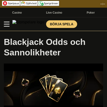
--:--
Casino
Live Casino
Poker
BÖRJA SPELA
Blackjack Odds och
Sannolikheter