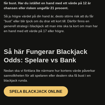
får bust. Har du istället en hand med ett värde på 12 är
chansen eller risken ungefär 21 procent.
Så ju högre värdet på din hand är, desto större risk att du får
“bust” eller blir tjock om du drar ett kort till. Därför finns en
generell strategi i blackjack att man inte ska ta kort om man har
en hand med ett värde på 17 eller högre.
Så här Fungerar Blackjack
Odds: Spelare vs Bank
Nedan ska vi förklara lite närmare hur kortens värde påverkar
sannolikheten för att spelaren eller dealern ska få bust i en
blackjack runda.
SPELA BLACKJACK ONLINE