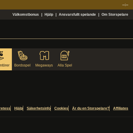
--:--
Välkomstbonus
|
Hjälp
|
Ansvarsfullt spelande
|
Om Storspelare
ntörer
Bordsspel
Megaways
Alla Spel
retess
Hjälp
Säkerhetsinfo
Cookies
Är du en Storspelare?
Affiliates