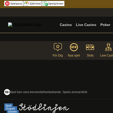
Casino
Live Casino
Poker
För Dig
Nya spel
Slots
Live Cas
Spel kan vara beroendeframkallande. Spela ansvarsfullt.